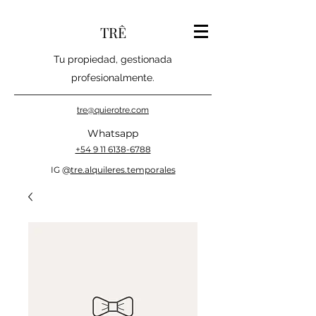
TRÊ
Tu propiedad, gestionada
profesionalmente.
tre@quierotre.com
Whatsapp
+54 9 11 6138-6788‬
IG @
tre.alquileres.temporales