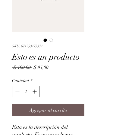
SKU: 671253175371
Esto es un producto
Precio
Precio
 $ 100,00 
$ 95,00
de
oferta
Cantidad
*
Agregar al carrito
Esta es la descripción del
producto. Es un gran lugar