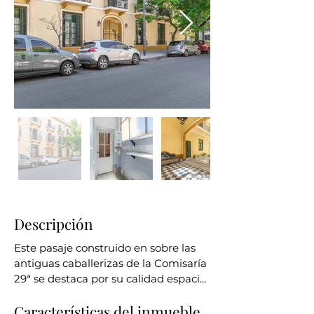
Descripción
Este pasaje construido en sobre las 
antiguas caballerizas de la Comisaría 
29ª se destaca por su calidad espacial 
y ambiental. Corresponde a una 
Características del inmueble
tipología de “casa popular de renta” 