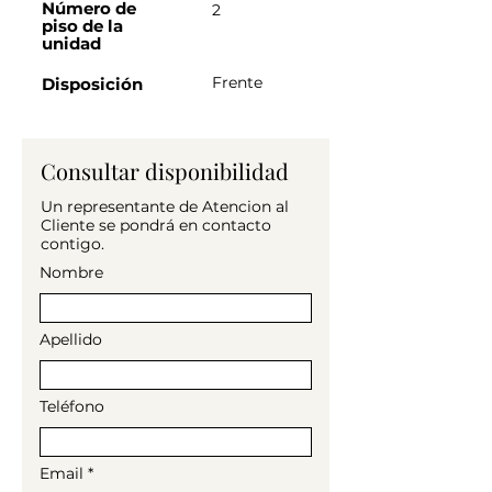
Segundo piso por Escalera.

Número de
2
piso de la
3 ambientes GRANDES con Lavadero

unidad
Sin muebles

1 baño completo

Frente
Disposición
Cocina a gas

3 balcones

1 aire acondicionado

Consultar disponibilidad
1 estufa a gas

Un representante de Atencion al
Condiciones, mes de adelanto, me de 
Cliente se pondrá en contacto
contigo.
deposito y comisión en base al 
Nombre
tiempo de contrato.

No te lo podes perder!

Apellido
Consulta por esta u otras 
propiedades
Teléfono
Email