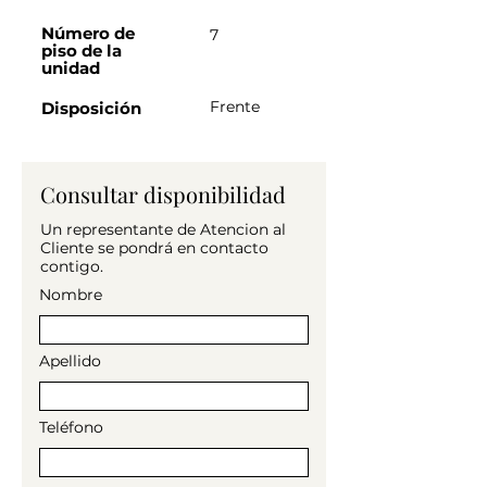
Condiciones, mes de adelanto, mes 
de deposito y comisión en base al 
Número de
7
piso de la
tiempo de contrato.

unidad
Sin amoblar, listo para ingresar.
Frente
Disposición
Consultar disponibilidad
Un representante de Atencion al
Cliente se pondrá en contacto
contigo.
Nombre
Apellido
Teléfono